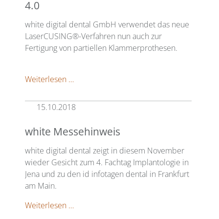
4.0
der
3D-
white digital dental GmbH verwendet das neue
Druck.
LaserCUSING®-Verfahren nun auch zur
Fertigung von partiellen Klammerprothesen.
Drucken
Weiterlesen …
statt
Gießen
15.10.2018
–
Modellguss
white Messehinweis
4.0
white digital dental zeigt in diesem November
wieder Gesicht zum 4. Fachtag Implantologie in
Jena und zu den id infotagen dental in Frankfurt
am Main.
white
Weiterlesen …
Messehinweis