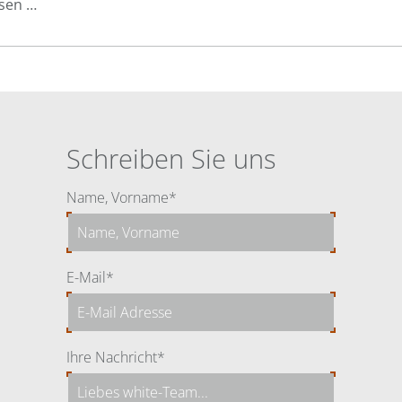
Rückblick:
esen …
Dental
Competence
Day
2018
Schreiben Sie uns
Pflichtfeld
Name, Vorname
*
Pflichtfeld
E-Mail
*
Pflichtfeld
Ihre Nachricht
*