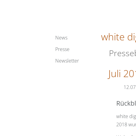
white di
Navigation
News
überspringen
Presse
Presse
Newsletter
Juli 2
12.07
Rückbl
white dig
2018 wur