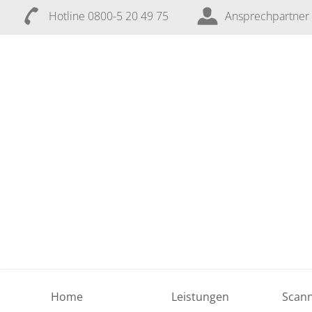
Hotline 0800-5 20 49 75
Ansprechpartner
Navigation
Home
Leistungen
Scann
überspringen