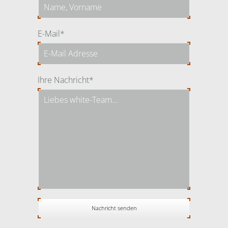
Pflichtfeld
E-Mail
*
Pflichtfeld
Ihre Nachricht
*