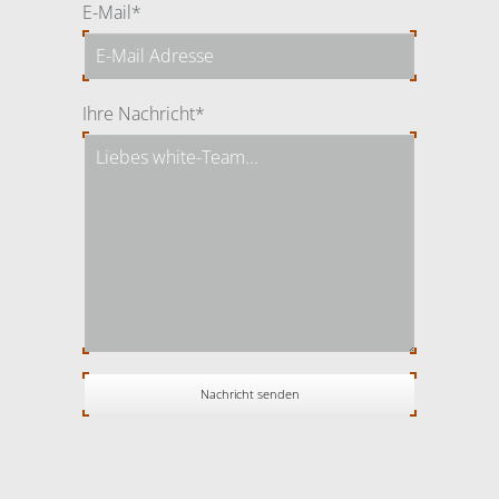
Pflichtfeld
E-Mail
*
Pflichtfeld
Ihre Nachricht
*