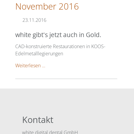
November 2016
23.11.2016
white gibt's jetzt auch in Gold.
CAD-konstruierte Restaurationen in KOOS-
Edelmetalllegierungen
white
Weiterlesen …
gibt's
jetzt
auch
in
Gold.
Kontakt
white digital dental GmbH